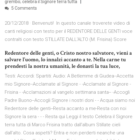
grembo; celebra il Signore terra tutta
5 Comments
20/12/2018 · Benvenuti! ️ In questo canale troverete video di
canti religiosi con testo per il REDENTORE DELLE GENTI voce
contralti con testo STILLATE DALL'ALTO (M. Frisina) Score
Redentore delle genti, o Cristo nostro salvatore, vieni a
salvare l’uomo, lo innalzi accanto a te. Nella carne tu
prendesti la nostra umanità, le donasti la tua luce,
Testi: Accordi: Spartiti: Audio: A Betlemme di Giudea--Accetta
mio Signore--Acclamate al Signore - -Acclamate al Signore -
Frisina - -Acclamazioni al vangelo settimana santa-- -Accogli
Padre Buono--Accogli Signore i nostri doni - - Acqua siamo noi
Redentore delle genti--Resta accanto a me-Resta con noi
Signore la sera - - - Resta qui Leggi il testo Celebra il Signore
terra tutta di Marco Frisina tratto dall'album Stillate cieli
dall'alto. Cosa aspetti? Entra e non perderti neanche una