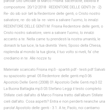
parola! Sito ufficiale di Marco Frisina: sacerdote, biblista e
compositore. 20/12/2018 · REDENTORE DELLE GENTI (tr. -2)
Re- do sib sol- la4 la Redentore delle genti, o Cristo nostro
salvatore, re- do sib la- re- vieni a salvare l’uomo, lo innalzi
REDENTORE DELLE GENTI M. Frisina Redentore delle genti, o
Cristo nostro salvatore, vieni a salvare l’uomo, lo innalzi
accanto a te. Nella carne tu prendesti la nostra umanità, le
donasti la tua luce, la tua divinità. Vieni, Sposo della Chiesa,
risplenda al mondo la tua gloria, il tuo volto si riveli, fa’ che
crediamo in te. Alle nozze tu
Materiale scaricato Frisina mp3 - spartiti pdf - testi pdf Salvati
su spaziosito gmail: 05 Redentore delle genti.mp3 06
Apostolo Delle Genti (2008) 01 Apostolo Delle Genti.mp3 02
La Buona Battaglia.mp3 03 Stefano Leggi il testo completo
Stillate cieli dall'alto di Marco Frisina tratto dall'album Stillate
cieli dall'alto. Cosa aspetti? Entra e non perderti neanche una
parola! Apostolo delle genti - 3 1. A te, Paolo, noi cantiamo