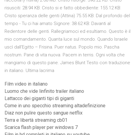
raccolta (Frisina) 2.08 MB: Cristo risorge: 398.22 KB: Cristo
risusciti: 28.94 KB: Cristo si e fatto obbediente: 155.12 KB:
Cristo speranza delle genti (Attina) 75.55 KB: Dal profondo del
tempo - Tu ci hai amato Signore: 38.62 KB: Davanti al
Redentore delle genti. Rallegriamoci ed esultiamo. Questo è il
mio comandamento. Quanta luce sul mondo. Quando Israele
uscì dall’Egitto – Frisina. Puer natus. Popolo mio. Pascha
nostrum. Pane di vita nuova. Pacem in terris. Ogni volta che
mangiamo di questo pane. James Blunt Testo con traduzione
in italiano. Ultima lacrima
Film video in italiano
Luomo che vide linfinito trailer italiano
Lattacco dei giganti tipi di giganti
Come in uno specchio streaming altadefinizione
Diaz non pulire questo sangue netflix
Terra e libertà streaming cb01
Scarica flash player per windows 7
Film in hd completi in italiano su youtube