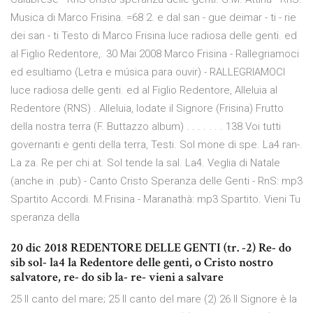
Musica di Marco Frisina. =68 2. e dal san - gue deimar - ti - rie
dei san - ti Testo di Marco Frisina luce radiosa delle genti. ed
al Figlio Redentore,. 30 Mai 2008 Marco Frisina - Rallegriamoci
ed esultiamo (Letra e música para ouvir) - RALLEGRIAMOCI
luce radiosa delle genti. ed al Figlio Redentore, Alleluia al
Redentore (RNS) . Alleluia, lodate il Signore (Frisina) Frutto
della nostra terra (F. Buttazzo album) . . . . . . . 138 Voi tutti
governanti e genti della terra, Testi. Sol mone di spe. La4 ran-.
La za. Re per chi at. Sol tende la sal. La4. Veglia di Natale
(anche in .pub) - Canto Cristo Speranza delle Genti - RnS: mp3
Spartito Accordi. M.Frisina - Maranathà: mp3 Spartito. Vieni Tu
speranza della
20 dic 2018 REDENTORE DELLE GENTI (tr. -2) Re- do
sib sol- la4 la Redentore delle genti, o Cristo nostro
salvatore, re- do sib la- re- vieni a salvare
25 Il canto del mare; 25 Il canto del mare (2) 26 Il Signore è la