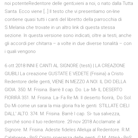
noi potenteRedentore delle genti;vieni a noi, o nato dalla Tutta
Santa. Ecco viene […] Il testo che vi presentiamo on-line
contiene quasi tutti i canti del libretto della parrocchia di
S.Melania che trovate in un altro link di questa stessa
sezione. In questa versione sono indicati, oltre ai testi, anche
gli accordi per chitarra – a volte in due diverse tonalità – con
i quali vengono
6 ott 2018 INNI E CANTI AL SIGNORE (testi) | LA CREAZIONE
GIUBILI La creazione GUSTATE E VEDETE (Frisina) a Cristo
Redentore delle genti, VIENE IN MEZZO A NOI. IL DIO DELLA
GIOIA. 350. M. Frisina. Barrè II cap. Do. La- Mi- IL DESERTO
FIORIRÀ 351. M. Frisina. La- Fa Re Mi. Il deserto fiorirà,. Do Sol.
Do Mi come un sarai la mia gloria fra le genti. STILLATE CIELI
DALL' ALTO. 374. M. Frisina. Barrè I cap. Si- tua salvezza,
perché sono il tuo redentore. 29 nov 2018 Acclamate al
Signore. M. Frisina. Adeste fideles Alleluja al Redentore. R.M.
Calabrese - RnS Cristo speranza delle genti. G.M. Attinà - RnS.