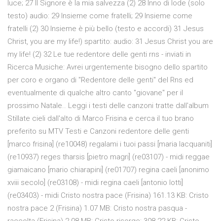
luce; 27 Il Signore è la mia salvezza (2) 28 Inno di lode (solo
testo) audio: 29 Insieme come fratelli; 29 Insieme come
fratelli (2) 30 Insieme è più bello (testo e accordi) 31 Jesus
Christ, you are my life!) spartito: audio: 31 Jesus Christ you are
my life! (2) 32 Le tue redentore delle genti rns - inviati in
Ricerca Musiche: Avrei urgentemente bisogno dello spartito
per coro e organo di "Redentore delle genti" del Rns ed
eventualmente di qualche altro canto "giovane" per il
prossimo Natale.. Leggi i testi delle canzoni tratte dall'album
Stillate cieli dall'alto di Marco Frisina e cerca il tuo brano
preferito su MTV Testi e Canzoni redentore delle genti
[marco frisina] (re10048) regalami i tuoi passi [maria lacquaniti]
(re10937) reges tharsis [pietro magri] (re03107) - midi reggae
giamaicano [mario chiarapini] (re01707) regina caeli [anonimo
xviii secolo] (re03108) - midi regina caeli [antonio lotti]
(re03403) - midi Cristo nostra pace (Frisina) 161.13 KB: Cristo
nostra pace 2 (Frisina) 1.07 MB: Cristo nostra pasqua -