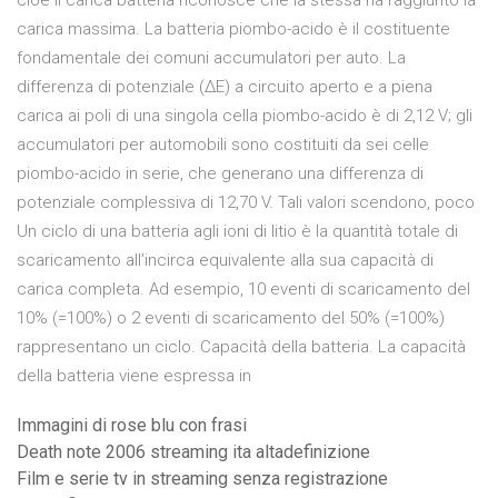
cioè il carica batteria riconosce che la stessa ha raggiunto la
carica massima. La batteria piombo-acido è il costituente
fondamentale dei comuni accumulatori per auto. La
differenza di potenziale (∆E) a circuito aperto e a piena
carica ai poli di una singola cella piombo-acido è di 2,12 V; gli
accumulatori per automobili sono costituiti da sei celle
piombo-acido in serie, che generano una differenza di
potenziale complessiva di 12,70 V. Tali valori scendono, poco
Un ciclo di una batteria agli ioni di litio è la quantità totale di
scaricamento all’incirca equivalente alla sua capacità di
carica completa. Ad esempio, 10 eventi di scaricamento del
10% (=100%) o 2 eventi di scaricamento del 50% (=100%)
rappresentano un ciclo. Capacità della batteria. La capacità
della batteria viene espressa in
Immagini di rose blu con frasi
Death note 2006 streaming ita altadefinizione
Film e serie tv in streaming senza registrazione